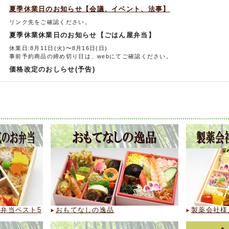
夏季休業日のお知らせ【会議、イベント、法事】
リンク先をご確認ください。
夏季休業休業日のお知らせ【ごはん屋弁当】
休業日:8月11日(火)〜8月16日(日)
事前予約商品の締め切り日は、webにてご確認ください。
価格改定のおしらせ(予告)
商品価格改定のお願い
拝啓 平素は格別のご高配を賜り、厚く御礼申し上げます。
さて、既報の通り、現在、世界的なエネルギー価格の高騰を背景に、プラス
原油・ナフサ価格の上昇が続いております。これに伴い、合成樹脂製品およ
き上げられている状況にあります。
弊社におきましても、長引く為替(円安)相場の影響や物流費の上昇が重なり
減といった自助努力のみでは、これらコスト増を吸収することが極めて困難
つきましては、今後も製品の品質を維持し、安定供給を継続するため、誠に不
今後随時価格改定を実施させていただく予定でございます。
日頃よりご愛顧いただいております皆様には、ご負担をおかけすることとな
が、諸事情をご賢察のうえ、何卒ご理解賜りますようお願い申し上げます。
弁当ベスト5
おもてなしの逸品
製薬会社様
日替弁当をご新規でご検討の方はこちらのフォームからお問合せ下