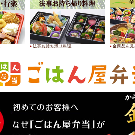
11月より電話受付時間変更のお知らせ
電話受付時間変更に伴い、数量変更、ご注文締め切りも変更になります。
詳しくはリンク先をご確認ください。
※ごはん屋弁当をご注文いただいている方は変更ございません。
個数の変更の最終締め切りは、1営業日前の10:00までです
※お電話・FAXでのご注文につきましては、下記のご注意事項をご了承の上
す。
め
法事お持ち帰り料理
全商品を見
【お取消料にご注意下さい】
弊社のお弁当は、すべて手作りをしています。2日前から寝かせるからあげや
特別に農家さんから仕入れをする食材も多く、そのためご注文のお取消しに
すが2日前より50%、前日以降は100%とさせて頂いておりますのでご了承下
【個数の変更】
個数の変更につきましては、1営業日前AM10時まで受け付けております。
【大量のご注文の場合】
ご注文個数の多いお弁当のキャンセル規定は「特定商取引に関する法律に基
さい。 なお天候等を理由にしたお取消につきましても
お取消料の対象となりますのでご了承下さい。
【お電話受付時間】
平日 9::00～16:00
【ご注文&個数変更締切】