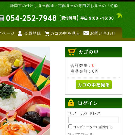
静岡市の仕出し弁当配達・宅配弁当の専門店お弁当の「竹酔」
Yページ
会員登録
カゴの中を見る
お問い合わせ
合計数量：
0
商品金額：
0円
メールアドレス
コンピューターに記憶する
パスワード