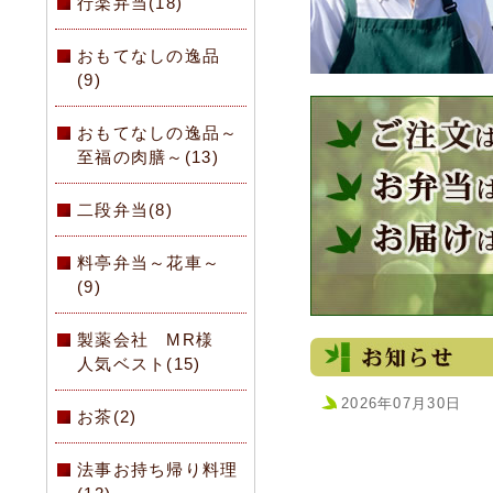
行楽弁当(18)
おもてなしの逸品
(9)
おもてなしの逸品～
至福の肉膳～(13)
二段弁当(8)
料亭弁当～花車～
(9)
製薬会社 MR様
人気ベスト(15)
2026年07月30日
お茶(2)
法事お持ち帰り料理