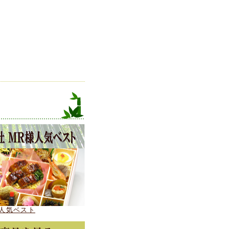
チック製品の主原料である
び副資材の価格も大幅に引
、業務効率化や諸経費の削
な事態に至っております。
本意ではございますが,
り誠に恐縮ではございます
人気ベスト
さい